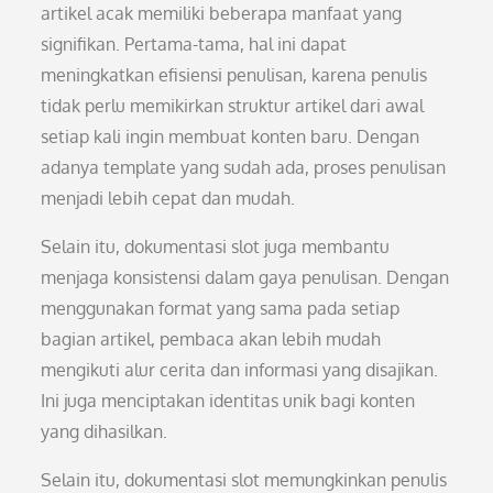
artikel acak memiliki beberapa manfaat yang
signifikan. Pertama-tama, hal ini dapat
meningkatkan efisiensi penulisan, karena penulis
tidak perlu memikirkan struktur artikel dari awal
setiap kali ingin membuat konten baru. Dengan
adanya template yang sudah ada, proses penulisan
menjadi lebih cepat dan mudah.
Selain itu, dokumentasi slot juga membantu
menjaga konsistensi dalam gaya penulisan. Dengan
menggunakan format yang sama pada setiap
bagian artikel, pembaca akan lebih mudah
mengikuti alur cerita dan informasi yang disajikan.
Ini juga menciptakan identitas unik bagi konten
yang dihasilkan.
Selain itu, dokumentasi slot memungkinkan penulis