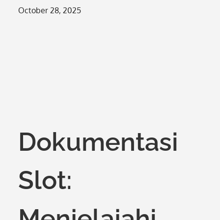
Posted
October 28, 2025
on
Dokumentasi
Slot:
Menjelajahi