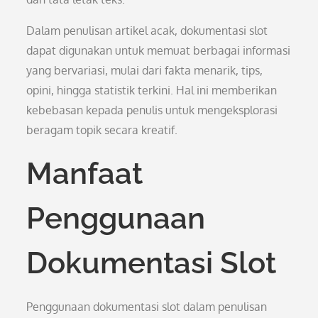
Dalam penulisan artikel acak, dokumentasi slot
dapat digunakan untuk memuat berbagai informasi
yang bervariasi, mulai dari fakta menarik, tips,
opini, hingga statistik terkini. Hal ini memberikan
kebebasan kepada penulis untuk mengeksplorasi
beragam topik secara kreatif.
Manfaat
Penggunaan
Dokumentasi Slot
Penggunaan dokumentasi slot dalam penulisan