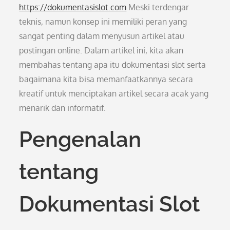
https://dokumentasislot.com
Meski terdengar
teknis, namun konsep ini memiliki peran yang
sangat penting dalam menyusun artikel atau
postingan online. Dalam artikel ini, kita akan
membahas tentang apa itu dokumentasi slot serta
bagaimana kita bisa memanfaatkannya secara
kreatif untuk menciptakan artikel secara acak yang
menarik dan informatif.
Pengenalan
tentang
Dokumentasi Slot