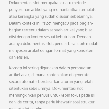
Dokumentasi slot merupakan suatu metode
penyusunan artikel yang memanfaatkan template
atau kerangka yang sudah disusun sebelumnya.
Dalam konteks ini, “slot” mengacu pada bagian-
bagian tertentu dalam sebuah artikel yang bisa
diisi dengan konten sesuai kebutuhan. Dengan
adanya dokumentasi slot, penulis bisa lebih mudah
menyusun artikel dengan format yang konsisten
dan efisien.
Konsep ini sering digunakan dalam pembuatan
artikel acak, di mana konten akan di-generate
secara otomatis berdasarkan aturan yang telah
ditentukan sebelumnya. Dokumentasi slot
memungkinkan penulis untuk lebih fokus pada isi
dan ide cerita, tanpa perlu khawatir soal struktur
dan tata letak teks.