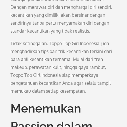
Dengan merawat diri dan menghargai diri sendiri,
kecantikan yang dimiliki akan bersinar dengan
sendirinya tanpa perlu menyamakan diri dengan
standar kecantikan yang tidak realistis.
Tidak ketinggalan, Toppo Top Girl Indonesia juga
menghadirkan tips dan trik kecantikan terkini dari
para ahli kecantikan ternama. Mulai dari tren
makeup, perawatan kulit, hingga gaya rambut,
Toppo Top Girl Indonesia siap memperkaya
pengetahuan kecantikan Anda agar selalu tampil
memukau dalam setiap kesempatan.
Menemukan
Passion dalam