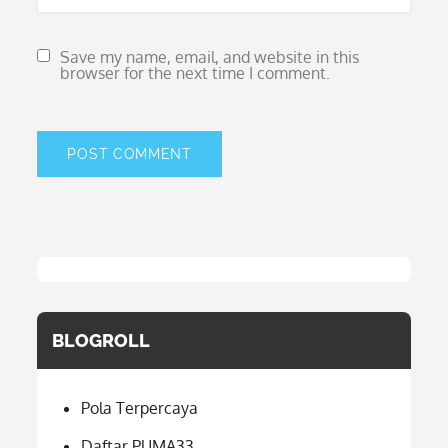
Save my name, email, and website in this
browser for the next time I comment.
BLOGROLL
Pola Terpercaya
Daftar PUMA33