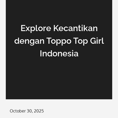
Explore Kecantikan
dengan Toppo Top Girl
Indonesia
Posted
October 30, 2025