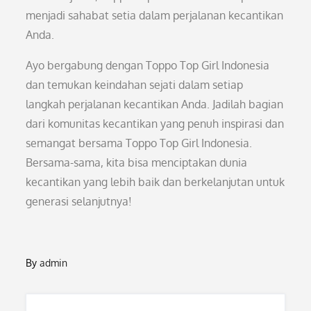
menjadi sahabat setia dalam perjalanan kecantikan
Anda.
Ayo bergabung dengan Toppo Top Girl Indonesia
dan temukan keindahan sejati dalam setiap
langkah perjalanan kecantikan Anda. Jadilah bagian
dari komunitas kecantikan yang penuh inspirasi dan
semangat bersama Toppo Top Girl Indonesia.
Bersama-sama, kita bisa menciptakan dunia
kecantikan yang lebih baik dan berkelanjutan untuk
generasi selanjutnya!
By
admin