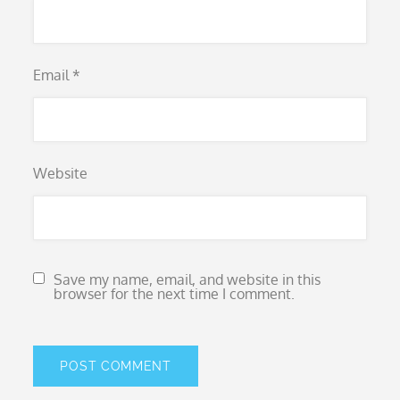
Email
*
Website
Save my name, email, and website in this
browser for the next time I comment.