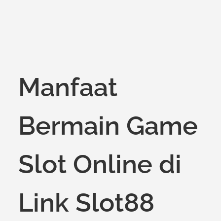
Manfaat
Bermain Game
Slot Online di
Link Slot88