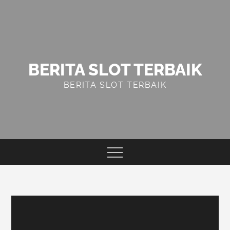
Skip
to
content
BERITA SLOT TERBAIK
BERITA SLOT TERBAIK