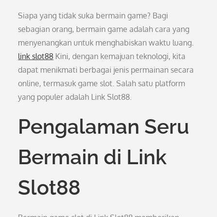
Siapa yang tidak suka bermain game? Bagi
sebagian orang, bermain game adalah cara yang
menyenangkan untuk menghabiskan waktu luang.
link slot88
Kini, dengan kemajuan teknologi, kita
dapat menikmati berbagai jenis permainan secara
online, termasuk game slot. Salah satu platform
yang populer adalah Link Slot88.
Pengalaman Seru
Bermain di Link
Slot88