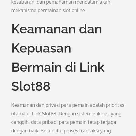
kesabaran, dan pemahaman mendalam akan
mekanisme permainan slot online.
Keamanan dan
Kepuasan
Bermain di Link
Slot88
Keamanan dan privasi para pemain adalah prioritas
utama di Link Slot88. Dengan sistem enkripsi yang
canggih, data pribadi para pemain tetap terjaga
dengan baik. Selain itu, proses transaksi yang