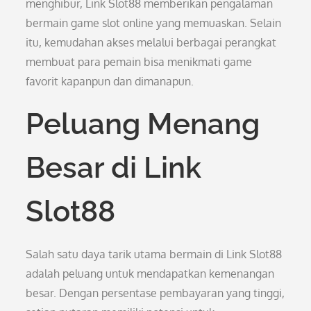
menghibur, Link Slot88 memberikan pengalaman
bermain game slot online yang memuaskan. Selain
itu, kemudahan akses melalui berbagai perangkat
membuat para pemain bisa menikmati game
favorit kapanpun dan dimanapun.
Peluang Menang
Besar di Link
Slot88
Salah satu daya tarik utama bermain di Link Slot88
adalah peluang untuk mendapatkan kemenangan
besar. Dengan persentase pembayaran yang tinggi,