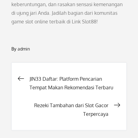
keberuntungan, dan rasakan sensasi kemenangan
di ujung jari Anda. Jadilah bagian dari komunitas
game slot online terbaik di Link Slot88!
By
admin
Post
JIN33 Daftar: Platform Pencarian
Tempat Makan Rekomendasi Terbaru
navigation
Rezeki Tambahan dari Slot Gacor
Terpercaya