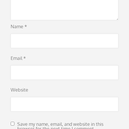
Name
*
Email
*
Website
Save my name, email, and website in this
browser for the next time I comment.