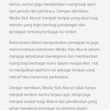
netral, namun juga memberikan ruang bagi opini
dari penulis dan pembaca. Dengan demikian,
Media Slot Akurat menjadi tempat yang ideal bagi
mereka yang ingin berbagi pandangan dan
pendapat tentang berbagai isu terkini.
Keberanian dalam menyuarakan pendapat ini juga
mencerminkan komitmen Media Slot Akurat dalam
menjaga kebebasan berekspresi dan memberikan
ruang bagi berbagai suara dalam masyarakat. Hal
ini menjadikan platform ini sebagai tempat yang
inklusif dan menerima perbedaan.
Dengan demikian, Media Slot Akurat tidak hanya
menjadi sumber berita terpercaya, tetapi juga
menjadi wadah bagi diskusi dan perdebatan yang
sehat mengenai berbagai isu penting dalam