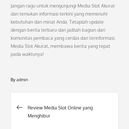
Jangan ragu untuk mengunjungi Media Slot Akurat
dan temukan informasi terkini yang memenuhi
kebutuhan dan minat Anda. Tetaplah update
dengan berita terbaru dan jadilah bagian dari
komunitas pembaca yang cerdas dan terinformasi.
Media Slot Akurat, membawa berita yang tepat
pada waktunya!
By
admin
Post
Review Media Slot Online yang
Menghibur
navigation