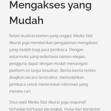
Mengakses yang
Mudah
Selain kualitas konten yang unggul, Media Slot
Akurat juga memberikan pengalaman mengakses
yang mudah bagi para pembaca. Dengan
antarmuka yang sederhana namun elegan,
pengguna dapat dengan mudah menavigasi
platform ini tanpa kesulitan. Berita-berita terkini
disajikan secara terstruktur, memudahkan
pembaca untuk menemukan informasi yang
mereka cari.
Situs web Media Slot Akurat juga responsif
terhadap berbagai perangkat, mulai dari komputer