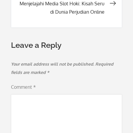
Menjelajahi Media Slot Hoki: Kisah Seru
di Dunia Perjudian Online
Leave a Reply
Your email address will not be published.
Required
fields are marked
*
Comment
*