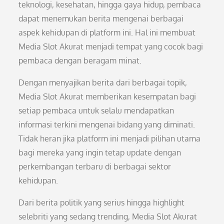
teknologi, kesehatan, hingga gaya hidup, pembaca
dapat menemukan berita mengenai berbagai
aspek kehidupan di platform ini. Hal ini membuat
Media Slot Akurat menjadi tempat yang cocok bagi
pembaca dengan beragam minat.
Dengan menyajikan berita dari berbagai topik,
Media Slot Akurat memberikan kesempatan bagi
setiap pembaca untuk selalu mendapatkan
informasi terkini mengenai bidang yang diminati.
Tidak heran jika platform ini menjadi pilihan utama
bagi mereka yang ingin tetap update dengan
perkembangan terbaru di berbagai sektor
kehidupan.
Dari berita politik yang serius hingga highlight
selebriti yang sedang trending, Media Slot Akurat