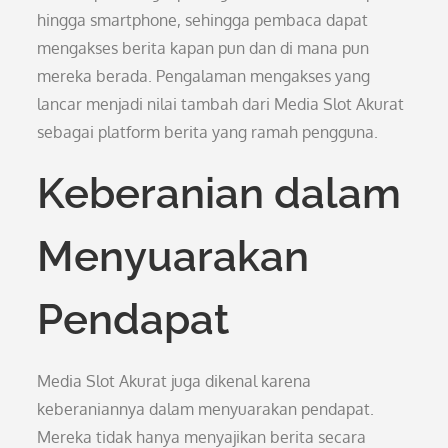
hingga smartphone, sehingga pembaca dapat
mengakses berita kapan pun dan di mana pun
mereka berada. Pengalaman mengakses yang
lancar menjadi nilai tambah dari Media Slot Akurat
sebagai platform berita yang ramah pengguna.
Keberanian dalam
Menyuarakan
Pendapat
Media Slot Akurat juga dikenal karena
keberaniannya dalam menyuarakan pendapat.
Mereka tidak hanya menyajikan berita secara