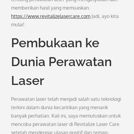
memberikan hasil yang memuaskan.
https://www.revitalizelasercare.com
Jadi, ayo kita
mulai!
Pembukaan ke
Dunia Perawatan
Laser
Perawatan laser telah menjadi salah satu teknologi
terkini dalam dunia kecantikan yang menarik
banyak perhatian. Kali ini, saya memutuskan untuk
mencoba perawatan laser di Revitalize Laser Care
setelah mendengar ulasan positif dari teman-