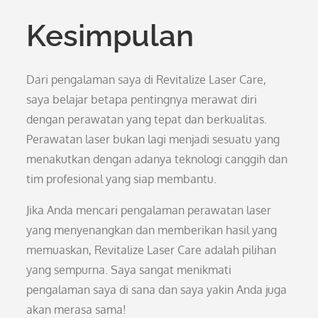
Kesimpulan
Dari pengalaman saya di Revitalize Laser Care,
saya belajar betapa pentingnya merawat diri
dengan perawatan yang tepat dan berkualitas.
Perawatan laser bukan lagi menjadi sesuatu yang
menakutkan dengan adanya teknologi canggih dan
tim profesional yang siap membantu.
Jika Anda mencari pengalaman perawatan laser
yang menyenangkan dan memberikan hasil yang
memuaskan, Revitalize Laser Care adalah pilihan
yang sempurna. Saya sangat menikmati
pengalaman saya di sana dan saya yakin Anda juga
akan merasa sama!