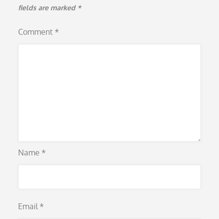
fields are marked
*
Comment
*
Name
*
Email
*