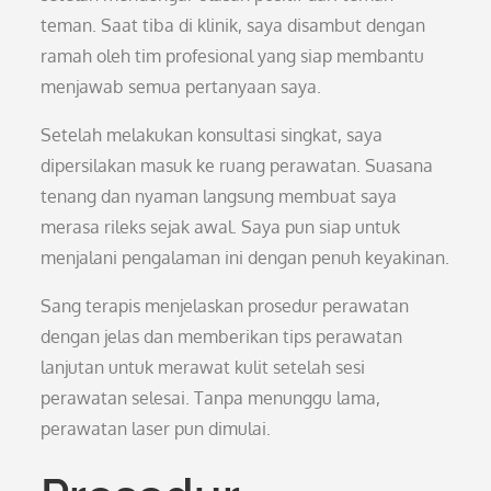
teman. Saat tiba di klinik, saya disambut dengan
ramah oleh tim profesional yang siap membantu
menjawab semua pertanyaan saya.
Setelah melakukan konsultasi singkat, saya
dipersilakan masuk ke ruang perawatan. Suasana
tenang dan nyaman langsung membuat saya
merasa rileks sejak awal. Saya pun siap untuk
menjalani pengalaman ini dengan penuh keyakinan.
Sang terapis menjelaskan prosedur perawatan
dengan jelas dan memberikan tips perawatan
lanjutan untuk merawat kulit setelah sesi
perawatan selesai. Tanpa menunggu lama,
perawatan laser pun dimulai.