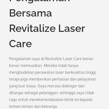
Bersama
Revitalize Laser
Care
Pengalaman saya di Revitalize Laser Care benar-
benar memuaskan. Mereka tidak hanya
menghadirkan perawatan laser berkualitas tinggi,
tetapi juga memberikan perhatian dan pelayanan
yang luar biasa. Saya merasa didengar dan
dihargai sebagai pelanggan, sehingga saya tidak
ragu untuk merekomendasikan klinik ini kepada
teman-teman dan keluarga.