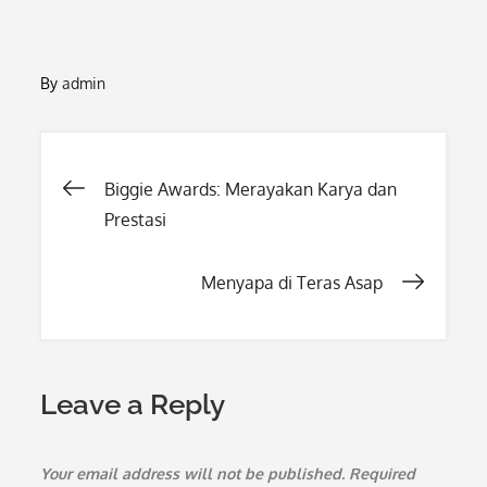
By
admin
Post
Biggie Awards: Merayakan Karya dan
Prestasi
navigation
Menyapa di Teras Asap
Leave a Reply
Your email address will not be published.
Required