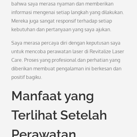
bahwa saya merasa nyaman dan memberikan
informasi mengenai setiap langkah yang dilakukan.
Mereka juga sangat responsif terhadap setiap
kebutuhan dan pertanyaan yang saya ajukan.
Saya merasa percaya diri dengan keputusan saya
untuk mencoba perawatan laser di Revitalize Laser
Care. Proses yang profesional dan perhatian yang
diberikan membuat pengalaman ini berkesan dan
positif bagiku.
Manfaat yang
Terlihat Setelah
Perawatan