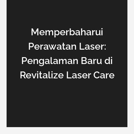
Memperbaharui
Perawatan Laser:
Pengalaman Baru di
Revitalize Laser Care