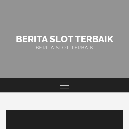
Skip
to
content
BERITA SLOT TERBAIK
BERITA SLOT TERBAIK