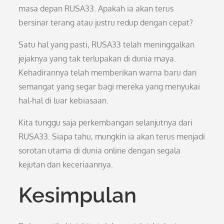
masa depan RUSA33. Apakah ia akan terus
bersinar terang atau justru redup dengan cepat?
Satu hal yang pasti, RUSA33 telah meninggalkan
jejaknya yang tak terlupakan di dunia maya.
Kehadirannya telah memberikan warna baru dan
semangat yang segar bagi mereka yang menyukai
hal-hal di luar kebiasaan.
Kita tunggu saja perkembangan selanjutnya dari
RUSA33. Siapa tahu, mungkin ia akan terus menjadi
sorotan utama di dunia online dengan segala
kejutan dan keceriaannya.
Kesimpulan