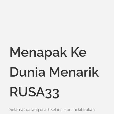
Menapak Ke
Dunia Menarik
RUSA33
Selamat datang di artikel ini! Hari ini kita akan