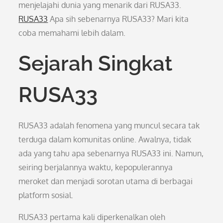
menjelajahi dunia yang menarik dari RUSA33.
RUSA33
Apa sih sebenarnya RUSA33? Mari kita
coba memahami lebih dalam.
Sejarah Singkat
RUSA33
RUSA33 adalah fenomena yang muncul secara tak
terduga dalam komunitas online. Awalnya, tidak
ada yang tahu apa sebenarnya RUSA33 ini. Namun,
seiring berjalannya waktu, kepopulerannya
meroket dan menjadi sorotan utama di berbagai
platform sosial.
RUSA33 pertama kali diperkenalkan oleh