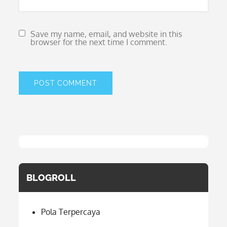
Save my name, email, and website in this
browser for the next time I comment.
BLOGROLL
Pola Terpercaya