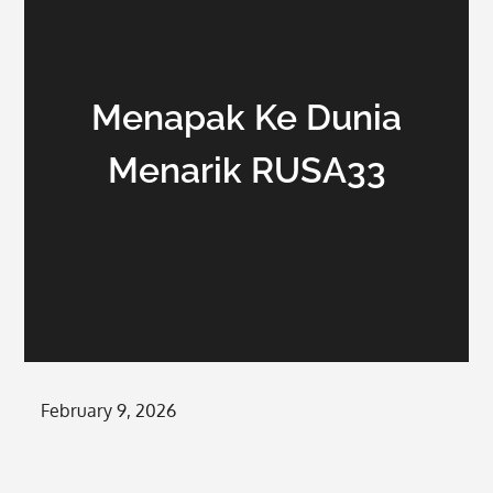
Menapak Ke Dunia
Menarik RUSA33
Posted
February 9, 2026
on