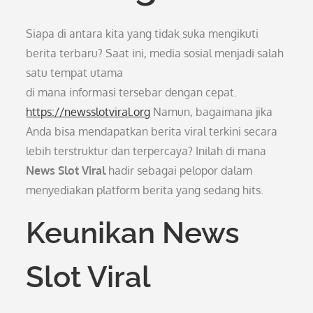
Siapa di antara kita yang tidak suka mengikuti
berita terbaru? Saat ini, media sosial menjadi salah
satu tempat utama
di mana informasi tersebar dengan cepat.
https://newsslotviral.org
Namun, bagaimana jika
Anda bisa mendapatkan berita viral terkini secara
lebih terstruktur dan terpercaya? Inilah di mana
News Slot Viral
hadir sebagai pelopor dalam
menyediakan platform berita yang sedang hits.
Keunikan News
Slot Viral