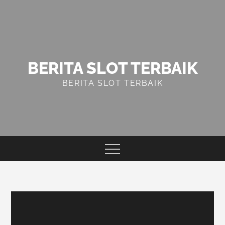
Skip
to
content
BERITA SLOT TERBAIK
BERITA SLOT TERBAIK