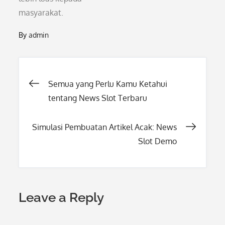
masyarakat.
By
admin
Post
Semua yang Perlu Kamu Ketahui
tentang News Slot Terbaru
navigation
Simulasi Pembuatan Artikel Acak: News
Slot Demo
Leave a Reply