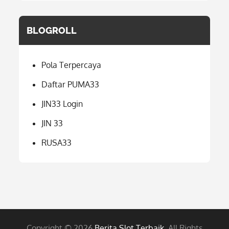
BLOGROLL
Pola Terpercaya
Daftar PUMA33
JIN33 Login
JIN 33
RUSA33
Copyright © 2026
Berita Slot Terbaik
. All Rights