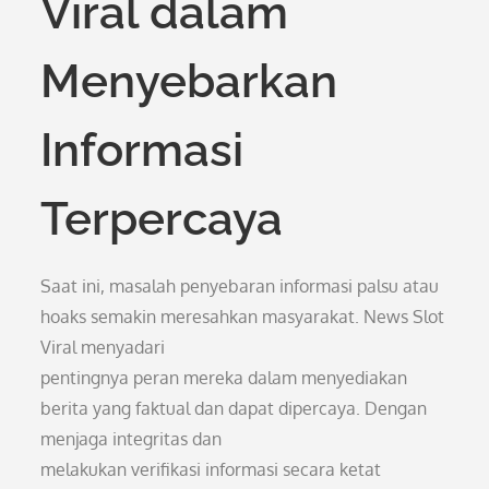
Viral dalam
Menyebarkan
Informasi
Terpercaya
Saat ini, masalah penyebaran informasi palsu atau
hoaks semakin meresahkan masyarakat. News Slot
Viral menyadari
pentingnya peran mereka dalam menyediakan
berita yang faktual dan dapat dipercaya. Dengan
menjaga integritas dan
melakukan verifikasi informasi secara ketat