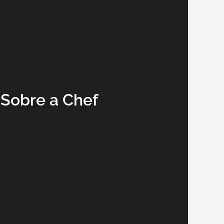
 Sobre a Chef