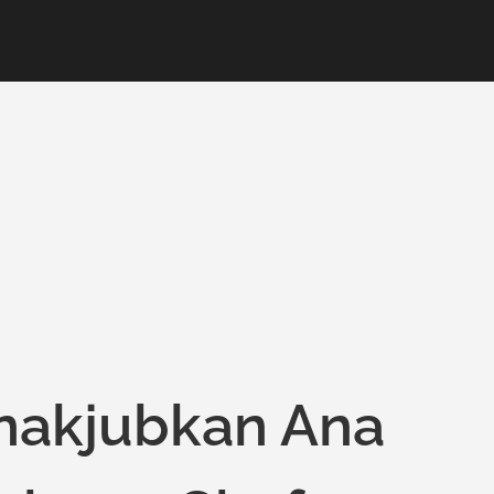
nakjubkan Ana