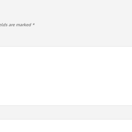
ields are marked
*