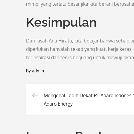
mimpi yang terlalu besar jika kita berani berusa
Kesimpulan
Dari kisah Ana Hirata, kita belajar bahwa setiap o
diperlukan hanyalah tekad yang kuat, kerja keras
terinspirasi dan terus berjuang untuk mewujudkan
By
admin
Mengenal Lebih Dekat PT Adaro Indonesi
Post
Adaro Energy
navigation