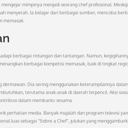
mengejar mimpinya menjadi seorang chef profesional. Meski
ah menyerah. Ia belajar dari berbagai sumber, mencoba berb
am memasak.
an
adapi berbagai rintangan dan tantangan. Namun, kegigihann
enangkan berbagai kompetisi memasak, baik di tingkat regi
yang dermawan. Dia sering menggunakan keterampilannya dala
tuhkan, terutama anak-anak di daerah terpencil. Aksi sosi
rkontribusi dalam membantu sesama.
rik perhatian media. Banyak majalah dan program televisi ya
kenal luas sebagai “Sobre a Chef”, julukan yang menggambar