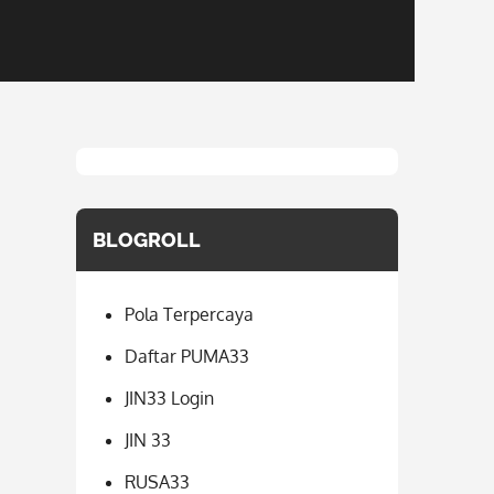
BLOGROLL
Pola Terpercaya
Daftar PUMA33
JIN33 Login
JIN 33
RUSA33