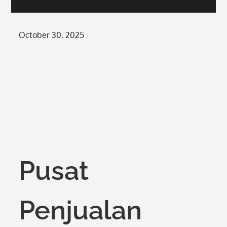
Posted
October 30, 2025
on
Pusat
Penjualan