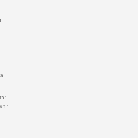
a
i
sa
tar
ahir