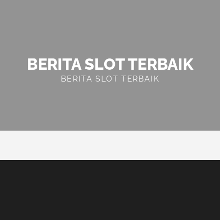
BERITA SLOT TERBAIK
BERITA SLOT TERBAIK