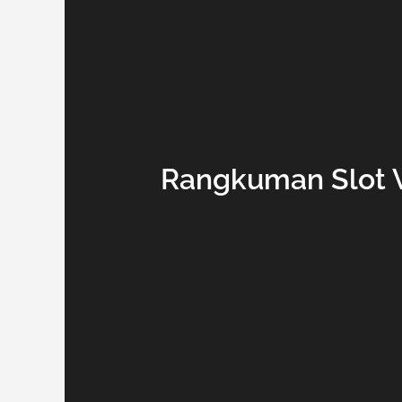
Rangkuman Slot V