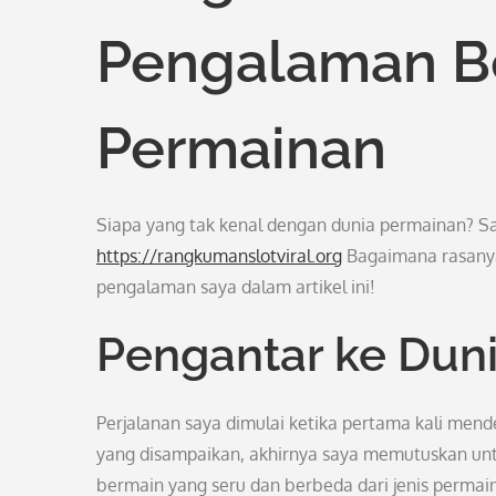
Pengalaman Be
Permainan
Siapa yang tak kenal dengan dunia permainan? Sala
https://rangkumanslotviral.org
Bagaimana rasanya
pengalaman saya dalam artikel ini!
Pengantar ke Dunia
Perjalanan saya dimulai ketika pertama kali mende
yang disampaikan, akhirnya saya memutuskan unt
bermain yang seru dan berbeda dari jenis permain