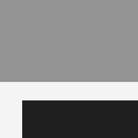
Skip
to
content