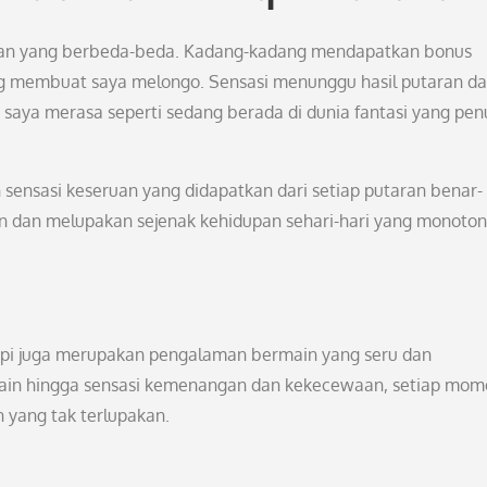
jutan yang berbeda-beda. Kadang-kadang mendapatkan bonus
ang membuat saya melongo. Sensasi menunggu hasil putaran d
aya merasa seperti sedang berada di dunia fantasi yang pen
ensasi keseruan yang didapatkan dari setiap putaran benar-
 dan melupakan sejenak kehidupan sehari-hari yang monoton
 tapi juga merupakan pengalaman bermain yang seru dan
ain hingga sensasi kemenangan dan kekecewaan, setiap mom
 yang tak terlupakan.