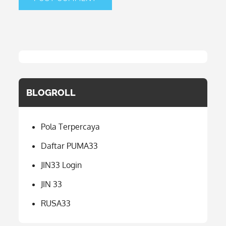
BLOGROLL
Pola Terpercaya
Daftar PUMA33
JIN33 Login
JIN 33
RUSA33