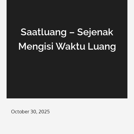
Saatluang – Sejenak
Mengisi Waktu Luang
Posted
October 30, 2025
on