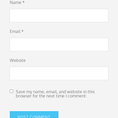
Name
*
Email
*
Website
Save my name, email, and website in this
browser for the next time I comment.