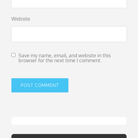
Website
Save my name, email, and website in this
browser for the next time I comment.