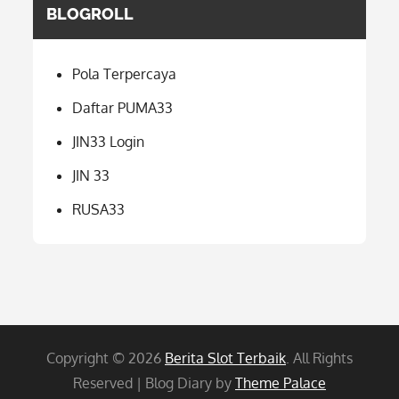
BLOGROLL
Pola Terpercaya
Daftar PUMA33
JIN33 Login
JIN 33
RUSA33
Copyright © 2026
Berita Slot Terbaik
. All Rights
Reserved | Blog Diary by
Theme Palace