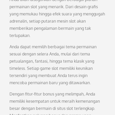
permainan slot yang menarik. Dari desain grafis
yang memukau hingga efek suara yang menggugah
adrenalin, setiap putaran mesin slot akan
memberikan pengalaman bermain yang tak
terlupakan.
Anda dapat memilih berbagai tema permainan
sesuai dengan selera Anda, mulai dari tema
petualangan, fantasi, hingga tema klasik yang
timeless. Setiap game slot memiliki keunikan
tersendiri yang membuat Anda terus ingin
mencoba permainan baru yang ditawarkan.
Dengan fitur-fitur bonus yang melimpah, Anda
memiliki kesempatan untuk meraih kemenangan
besar dengan bermain di situs slot terlengkap.