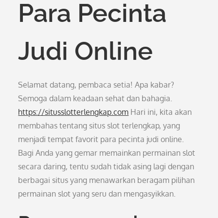
Para Pecinta
Judi Online
Selamat datang, pembaca setia! Apa kabar?
Semoga dalam keadaan sehat dan bahagia.
https://situsslotterlengkap.com
Hari ini, kita akan
membahas tentang situs slot terlengkap, yang
menjadi tempat favorit para pecinta judi online.
Bagi Anda yang gemar memainkan permainan slot
secara daring, tentu sudah tidak asing lagi dengan
berbagai situs yang menawarkan beragam pilihan
permainan slot yang seru dan mengasyikkan.