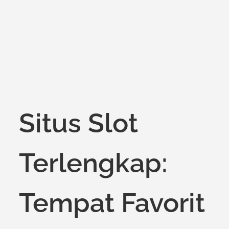
on
Situs Slot
Terlengkap:
Tempat Favorit