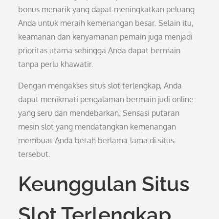
bonus menarik yang dapat meningkatkan peluang
Anda untuk meraih kemenangan besar. Selain itu,
keamanan dan kenyamanan pemain juga menjadi
prioritas utama sehingga Anda dapat bermain
tanpa perlu khawatir.
Dengan mengakses situs slot terlengkap, Anda
dapat menikmati pengalaman bermain judi online
yang seru dan mendebarkan. Sensasi putaran
mesin slot yang mendatangkan kemenangan
membuat Anda betah berlama-lama di situs
tersebut.
Keunggulan Situs
Slot Terlengkap