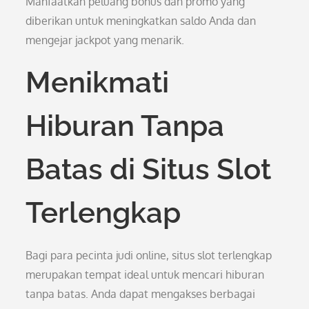
Manfaatkan peluang bonus dan promo yang
diberikan untuk meningkatkan saldo Anda dan
mengejar jackpot yang menarik.
Menikmati
Hiburan Tanpa
Batas di Situs Slot
Terlengkap
Bagi para pecinta judi online, situs slot terlengkap
merupakan tempat ideal untuk mencari hiburan
tanpa batas. Anda dapat mengakses berbagai